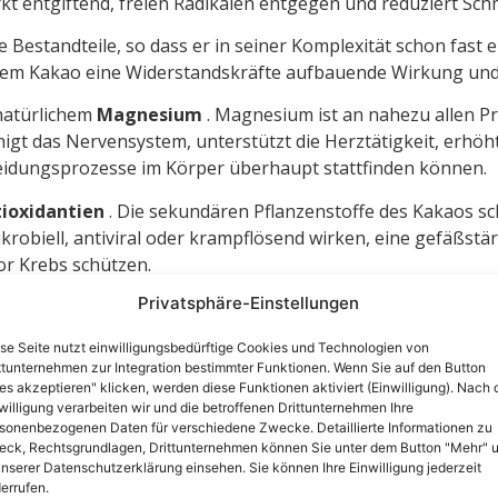
wirkt entgiftend, freien Radikalen entgegen und reduziert S
e Bestandteile, so dass er in seiner Komplexität schon fas
e dem Kakao eine Widerstandskräfte aufbauende Wirkung und
natürlichem
Magnesium
. Magnesium ist an nahezu allen Pr
higt das Nervensystem, unterstützt die Herztätigkeit, erhöht
heidungsprozesse im Körper überhaupt stattfinden können.
ioxidantien
. Die sekundären Pflanzenstoffe des Kakaos sc
obiell, antiviral oder krampflösend wirken, eine gefäßstä
or Krebs schützen.
Privatsphäre-Einstellungen
 ein guter Lieferant für die stimmungsaufhellenden Hormo
rbindung mit den im Kakao ebenfalls enthaltenden B-Vitami
se Seite nutzt einwilligungsbedürftige Cookies und Technologien von
en ein Gefühl der Glückseligkeit und liefern alles was da
ttunternehmen zur Integration bestimmter Funktionen. Wenn Sie auf den Button
les akzeptieren" klicken, werden diese Funktionen aktiviert (Einwilligung). Nach 
willigung verarbeiten wir und die betroffenen Drittunternehmen Ihre
ellen für die Aminosäure Arginin, die den Blutfluss in das m
sonenbezogenen Daten für verschiedene Zwecke. Detaillierte Informationen zu
ck, Rechtsgrundlagen, Drittunternehmen können Sie unter dem Button "Mehr" 
 gibt es eine stimulierende Wirkung über das im Kakao enth
unserer Datenschutzerklärung einsehen. Sie können Ihre Einwilligung jederzeit
lle Anregung sorgen.
errufen.