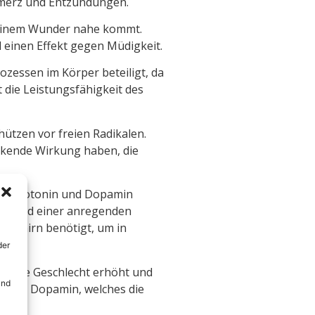
chmerz und Entzündungen.
t einem Wunder nahe kommt.
 einen Effekt gegen Müdigkeit.
ozessen im Körper beteiligt, da
 die Leistungsfähigkeit des
hützen vor freien Radikalen.
rkende Wirkung haben, die
ne Serotonin und Dopamin
nen und einer anregenden
s Gehirn benötigt, um in
der
ännliche Geschlecht erhöht und
und
altene Dopamin, welches die