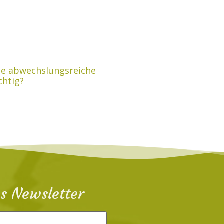
ne abwechslungsreiche
chtig?
a`s Newsletter