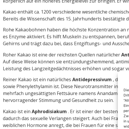
körperlich auf ein höheres Energielevel zur bringen. Er 
Kakao enthält ca. 1200 verschiedene wesentliche chemisch
Bereits die Wissenschaft des 15. Jahrhunderts bestätigt
Rohe Kakaobohnen haben die höchste Konzentration an 
es Enzyme aktiviert. Es hilft Muskeln zu entspannen, beru
Gehirns und trägt dazu bei, dass Entgiftungs- und Aussc
Roher Kakao ist eine der reichsten Quellen natürlicher
Ant
Auf diese Weise können sie entzündungshemmend, antimikr
Leistung des Langzeitgedächtnisses erhöhen und sogar v
Reiner Kakao ist ein natürliches
Antidepressivum
, da er
sowie Phenylethylamin ist. Diese Neurotransmitter in Ve
Die
mehrfach ungesättigten Fettsäure namens Anandamid erzeug
Dri
hervorragender Stimmung und Gesundheit zu sein.
"Al
Ein
Kakao ist ein
Aphrodisiakum
. Er ist einer der besten Qu
per
Zwe
dadurch das sexuelle Verlangen steigert. Auch bei Frauen
in 
weiblichen Hormone anregt, die bei Frauen für eine sexue
wid