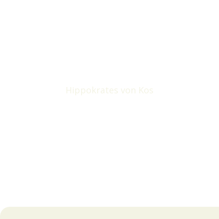
durch die Küche
nicht durch die
Apotheke.“
Hippokrates von Kos