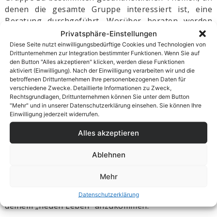
denen die gesamte Gruppe interessiert ist, eine
Beratung durchgeführt. Worüber beraten werden
soll und wer mit dir mitkommt, das entscheidest du.
Privatsphäre-Einstellungen
Diese Seite nutzt einwilligungsbedürftige Cookies und Technologien von
Drittunternehmen zur Integration bestimmter Funktionen. Wenn Sie auf
den Button "Alles akzeptieren" klicken, werden diese Funktionen
aktiviert (Einwilligung). Nach der Einwilligung verarbeiten wir und die
betroffenen Drittunternehmen Ihre personenbezogenen Daten für
verschiedene Zwecke. Detaillierte Informationen zu Zweck,
Rechtsgrundlagen, Drittunternehmen können Sie unter dem Button
"Mehr" und in unserer Datenschutzerklärung einsehen. Sie können Ihre
Einwilligung jederzeit widerrufen.
Coaching
Alles akzeptieren
Ablehnen
Auf deinem neuen Weg zu einem gesünderen Leben
brauchst du jemanden, der dich begleitet, beratend
Mehr
zur Seite steht und motiviert. Beim Coaching erhältst
du so viel und so lange Hilfe, wie du benötigst, um in
Datenschutzerklärung
deinem „neuen Leben“ anzukommen.