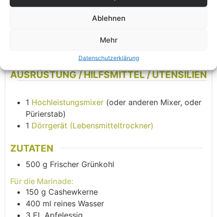
GERICHT
KÜCHE
Ablehnen
Beilage, Chips, Cracker,
Deutsch
Rohkost
Mehr
Datenschutzerklärung
AUSRÜSTUNG / HILFSMITTEL / UTENSILIEN
1
Hochleistungsmixer
(oder anderen Mixer, oder
Pürierstab)
1
Dörrgerät (Lebensmitteltrockner)
ZUTATEN
500
g
Frischer Grünkohl
Für die Marinade:
150
g
Cashewkerne
400
ml
reines Wasser
3
EL
Apfelessig