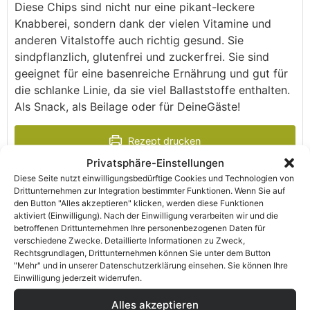
Diese Chips sind nicht nur eine pikant-leckere
Knabberei, sondern dank der vielen Vitamine und
anderen Vitalstoffe auch richtig gesund. Sie
sindpflanzlich, glutenfrei und zuckerfrei. Sie sind
geeignet für eine basenreiche Ernährung und gut für
die schlanke Linie, da sie viel Ballaststoffe enthalten.
Als Snack, als Beilage oder für DeineGäste!
Rezept drucken
Privatsphäre-Einstellungen
Diese Seite nutzt einwilligungsbedürftige Cookies und Technologien von
Pin Rezept
Drittunternehmen zur Integration bestimmter Funktionen. Wenn Sie auf
den Button "Alles akzeptieren" klicken, werden diese Funktionen
aktiviert (Einwilligung). Nach der Einwilligung verarbeiten wir und die
betroffenen Drittunternehmen Ihre personenbezogenen Daten für
verschiedene Zwecke. Detaillierte Informationen zu Zweck,
Rechtsgrundlagen, Drittunternehmen können Sie unter dem Button
VORBEREITUNGSZEIT
ZUBEREITUNGSZEIT
GESAMTZEIT
"Mehr" und in unserer Datenschutzerklärung einsehen. Sie können Ihre
10
Min.
12
Std.
15
Min.
Einwilligung jederzeit widerrufen.
Alles akzeptieren